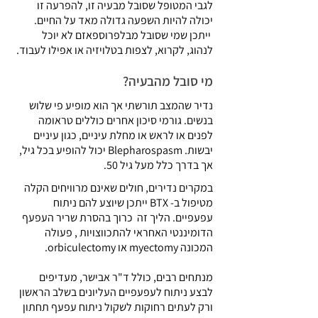
לגבי המטופל שסובל מבעיה זו, להפרעה זו
יכולה להיות השפעה גדולה מאד על החיים.
ייתכן שמי שסובל מבלפרוספאזם לא יוכל
לנהוג, לקרוא, לצפות בטלויזיה או אפילו לעבוד.
מי סובל מהבעיה?
נדיר שהמצב תורשתי אך הוא מופיע פי שלוש
בנשים. גורמי סיכון אחרים כוללים טראומה
לפנים או לראש או מחלת עיניים, כגון עיניים
יבשות. Blepharospasm יכול להופיע בכל גיל,
אך בדרך כלל מעל גיל 50.
במקרים נדירים, חולים שאינם מרוויחים הקלה
מטיפול ב- BTX ייתכן שיוצע להם ניתוח
עפעפיים. הליך זה כרוך בהסרת שריר העפעף
הדומיננטי האחראי להתכווצויות , פעולה
המכונה myectomy או orbiculectomy.
מנתחים רבים, כולל ד"ר אבישר, מעדיפים
לבצע ניתוח לעפעפיים העליונים בשלב הראשון
ורק לעתים רחוקות לשקול ניתוח עפעף תחתון