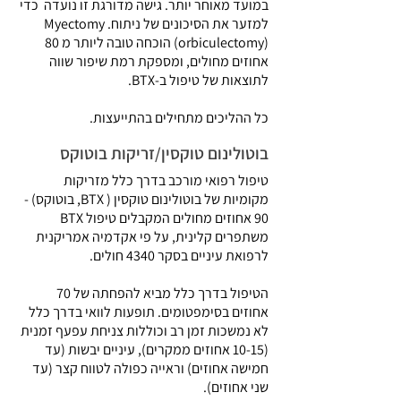
במועד מאוחר יותר. גישה מדורגת זו נועדה כדי
למזער את הסיכונים של ניתוח. Myectomy
(orbiculectomy) הוכחה טובה ליותר מ 80
אחוזים מחולים, ומספקת רמת שיפור שווה
לתוצאות של טיפול ב-BTX.
כל ההליכים מתחילים בהתייעצות.
בוטולינום טוקסין/זריקות בוטוקס
טיפול רפואי מורכב בדרך כלל מזריקות
מקומיות של בוטולינום טוקסין ( BTX, בוטוקס) -
90 אחוזים מחולים המקבלים טיפול BTX
משתפרים קלינית, על פי אקדמיה אמריקנית
לרפואת עיניים בסקר 4340 חולים.
הטיפול בדרך כלל מביא להפחתה של 70
אחוזים בסימפטומים. תופעות לוואי בדרך כלל
לא נמשכות זמן רב וכוללות צניחת עפעף זמנית
(10-15 אחוזים ממקרים), עיניים יבשות (עד
חמישה אחוזים) וראייה כפולה לטווח קצר (עד
שני אחוזים).