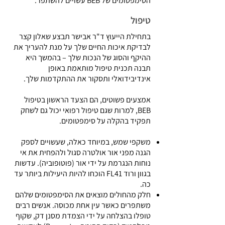
הסימפטומים של BEB עשויים להשתפר.
טיפול
בתחילת הייעוץ ד"ר אבישר תבצע שאלון קצר
לבדיקת איכות החיים שלך על מנת להעריך את
ההיקף והסוג של הנכות שלך – בהמשך היא
תבנה תכנית טיפול מותאמת באופן
אינדיבידואלי ותסקור את ההתקדמות שלך.
אמצעים פשוטים, הם הצעד הראשון בטיפול
BEB, למרות שגם טיפול רפואי יכול גם לשחק
תפקיד בהקלה על סימפטומים.
משקפי שמש, במיוחד כאלה, שעשויים לספק
הגנה מפני אור אולטרה סגול ולהפחית את אי
נוחות הנגרמת על ידי אור (פוטופוביה). עדשות
בגוון ורוד FL41 הוכחו להיות היעילות ביותר עד
כה.
חלק מהחולים מוצאים את הסימפטומים שלהם
משתפרים כאשר עין אחת מכוסה. אנשים רבים
טופלו בהצלחה על ידי הצמדת מסנן דק, שקוף