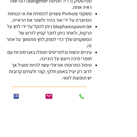
מפלסטיק (רדיד חסימת Bangerter) לעדשות
ראיה אחת.
משקפי Pinhole עשויים להפחית את אי הנוחות
המיוצרת על ידי אור בהיר ולשפר את הראייה.
אם blepharospasm ניתן להקל על ידי לחץ על
הרקות, ולאחר ניתן לחבר קפיץ לזרוע של
המשקפים שלך כדי לספק לחץ מתמשך על אזור
זה.
עיניים יבשות ובלפריטיס יטופלו באגרסיביות עם
חומרי סיכה וייעוץ על היגיינה.
טיפול התרופתי אוראלי עשוי להיות מועיל אך
לרוב רק יעיל באופן חלקי, קצר ולעתים קרובות
יש תופעות לוואי.
חזרה לרשימת המאמרים המלאה
עין תותבת ושתלים ארובתיים