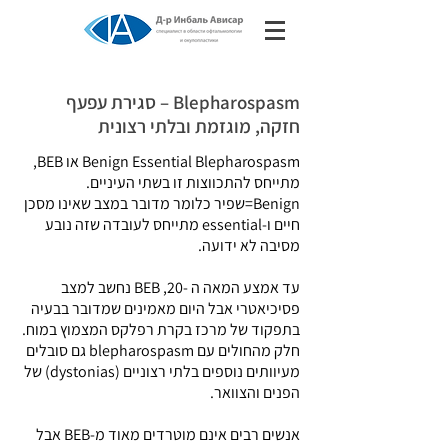
Blepharospasm – סגירת עפעף
חזקה, מוגזמת ובלתי רצונית
Benign Essential Blepharospasm או BEB,
מתייחס להתכווצות זו בשתי העיניים.
Benign=שפיר כלומר מדובר במצב שאינו מסכן
חיים ו-essential מתייחס לעובדה שזה נובע
מסיבה לא ידועה.
עד אמצע המאה ה -20, BEB נחשב למצב
פסיכיאטרי אבל היום מאמינים שמדובר בבעיה
בתפקוד של מרכז בקרת רפלקס המצמוץ במוח.
חלק מהחולים עם blepharospasm גם סובלים
מעיוותים נוספים בלתי רצוניים (dystonias) של
הפנים והצוואר.
אנשים רבים אינם מוטרדים מאוד מ-BEB אבל