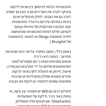
התכווצויות יכולות להימשך בין שניות לדקות
ובעיקר לערב את השרירים סביב העין אך עשויה
לערב גם את הגבות. לחלק מהחולים יש גם
בעיות בפתיחה עיניהם בהיעדר התכווצויות -
מצב המכונה אפרקסיה של פתיחת עפעף.
לעתים, חולים לפתח התכווצויות שהתפשטו
לחייה (תסמונת Meige) או לצוואר (התסמונת
של Brueghel ).
באופן כללי, המצב מחמיר על פני כמה שנים ואז
מתייצב - הפוגה היא נדירה.
אנשים מסוימים מצאו כי הם מסוגלים לשפר
הסימפטומים שלהם על ידי תמרונים כגון שירה,
שיעול, פיהוק או הפעלת לחץ באזור הרקות.
אחרים מוצאים שחלק מפעילויות או סביבות
מסוימות עשויות להחמיר או להקל את הבעיה.
לחולים רבים עם BEB יש תסמיני עין יבשה, אי
נוחות באור בהיר ודלקת של העפעפיים
(blepharitis). אם תנאים אלה מטופלים,